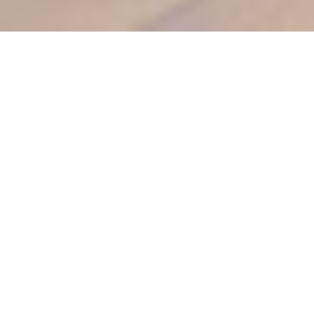
DAS FREI LUFT REFUGIUM
Atme dich frei und nutze die natürliche Kraft und
Schwingungsenergie der warmen, aromatischen Luft
aus dem Bienenstock mit hoher Feuchtigkeit für deine
Lebenskraft und Atemwohl.
In den Monaten mit
Temperaturen über 15 Grad Celcius kannst du im
FREI LUFT Refugium St. Anna gemütlich Platz
nehmen, den Blick über St. Anna schweifen lassen
und die naturreine
Bienenstockluft
inhalieren, mitten
im schönsten Grün über Reifnitz am Wörthersee.